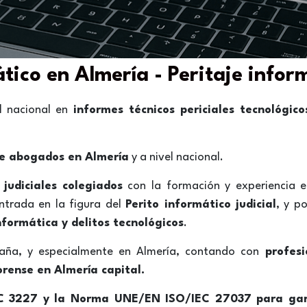
ático en Almería - Peritaje info
el nacional en
informes técnicos periciales tecnológic
de abogados en Almería
y a nivel nacional.
 judiciales
colegiados
con la formación y experiencia en
entrada en la figura del
Perito informático judicial
, y p
nformática y delitos tecnológicos
.
paña, y especialmente en Almería, contando con
profesi
orense en Almería capital.
C 3227 y la Norma UNE/EN ISO/IEC 27037 para gara