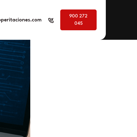
900 272
peritaciones.com
045