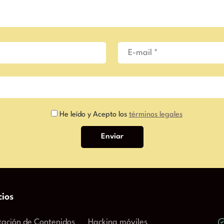
He leído y Acepto los
términos legales
cios
tación de Contenidos
Hacking móviles