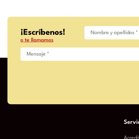
¡Escríbenos!
o te llamamos
Servi
Acredi