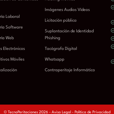
Imágenes Audios Vídeos
ría Laboral
Licitación pública
ría Software
Suplantación de Identidad
ría Web
Phishing
s Electrónicos
Tacógrafo Digital
itivos Móviles
Whatsapp
alización
Contraperitaje Informático
© TecnoPeritaciones 2026 -
Aviso Legal
-
Política de Privacidad