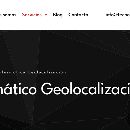
s somos
Servicios
Blog
Contacto
info@tecno
Informático Geolocalización
mático Geolocalizac