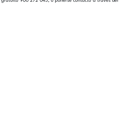
o gratuito
900 272 045
, o ponerse contacto a través del