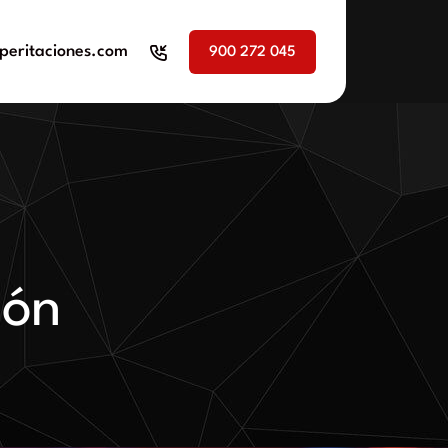
peritaciones.com
900 272 045
ión