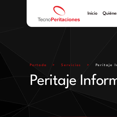
Inicio
Quiéne
Portada
>
Servicios
>
Peritaje 
Peritaje Infor