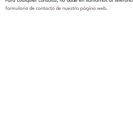
Para cualquier consulta, no dude en llamarnos al teléfon
formulario de contacto de nuestra página web
.