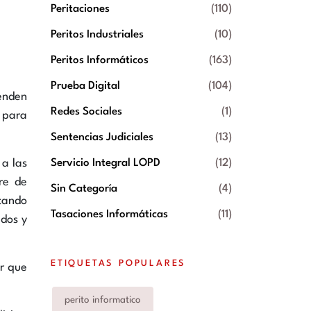
Peritaciones
(110)
Peritos Industriales
(10)
Peritos Informáticos
(163)
Prueba Digital
(104)
enden
Redes Sociales
(1)
 para
Sentencias Judiciales
(13)
 a las
Servicio Integral LOPD
(12)
re de
Sin Categoría
(4)
itando
Tasaciones Informáticas
(11)
idos y
ETIQUETAS POPULARES
ir que
perito informatico