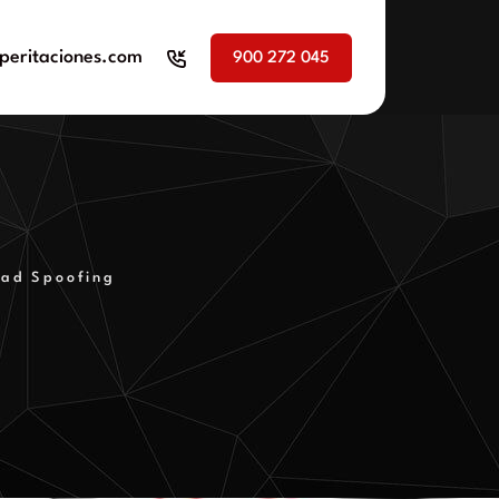
peritaciones.com
900 272 045
dad Spoofing