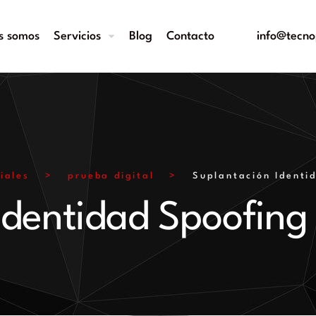
s somos
Servicios
Blog
Contacto
info@tecno
iales
>
prueba digital
>
Suplantación Identi
Identidad Spoofing