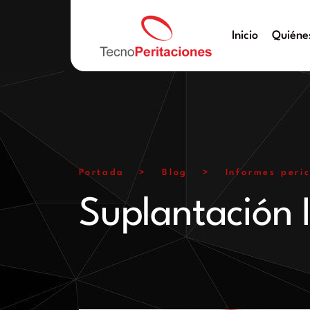
Inicio
Quiéne
Portada
>
Blog
>
Informes peric
Suplantación 