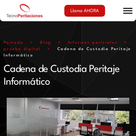
Llama AHORA
Portada
>
Blog
>
Informes periciales
>
prueba digital
>
Cadena de Custodia Peritaje
Informático
Cadena de Custodia Peritaje
Informático