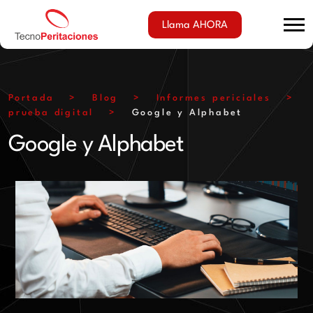
Llama AHORA
Portada
>
Blog
>
Informes periciales
>
prueba digital
>
Google y Alphabet
Google y Alphabet