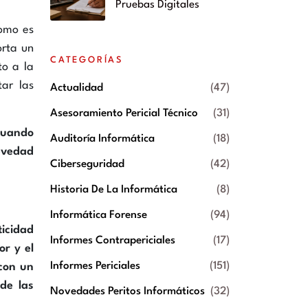
Pruebas Digitales
Como es
orta un
CATEGORÍAS
to a la
ar las
Actualidad
(47)
Asesoramiento Pericial Técnico
(31)
cuando
Auditoría Informática
(18)
revedad
Ciberseguridad
(42)
Historia De La Informática
(8)
Informática Forense
(94)
ticidad
Informes Contrapericiales
(17)
or y el
Informes Periciales
(151)
 con un
de las
Novedades Peritos Informáticos
(32)