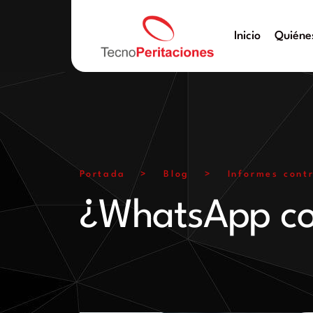
Inicio
Quiéne
Portada
>
Blog
>
Informes cont
¿WhatsApp co