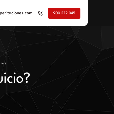
peritaciones.com
900 272 045
cio?
icio?